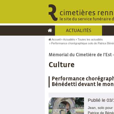
cimetières renn
le site du service funéraire 
ACTUALITÉS
Accueil
Actualités
Toutes les actualités
Performance chorégraphique solo de Patrice Bénéd
Mémorial du Cimetière de l'Est 
Culture
Performance chorégraphi
Bénédetti devant le mon
Publié le 03
Jean, solo pou
Patrice de Bénéd