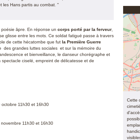
et les Hans partis au combat. "
 poésie âpre. En réponse un 
corps porté par la ferveur
,
 se glisse entre les mots. Ce soldat fatigué passe à travers
cible de cette hécatombe que fut
la Première Guerre
e des grandes luttes sociales et sur la mémoire du
candescence et bienveillance, le danseur chorégraphe et
n spectacle ciselé, empreint de délicatesse et de
Cette 
 octobre 11h30 et 16h30
cimeti
d'accès
possib
 novembre 11h30 et 16h30
empla
handic
visibl