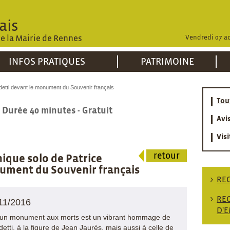
ais
de la Mairie de Rennes
Vendredi 07 a
INFOS PRATIQUES
PATRIMOINE
etti devant le monument du Souvenir français
Tou
- Durée 40 minutes - Gratuit
Avi
Visi
retour
que solo de Patrice
ument du Souvenir français
RE
RE
/11/2016
D'
r un monument aux morts est un vibrant hommage de
etti, à la figure de Jean Jaurès, mais aussi à celle de