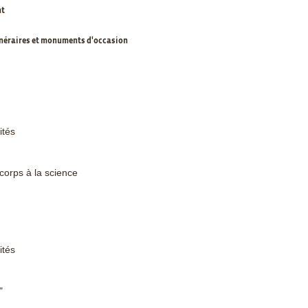
nt
unéraires et monuments d'occasion
ités
corps à la science
ités
"