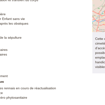
tion et transfert du corps
ière
r Enfant sans vie
après les obsèques
de la sépulture
Cette 
cimeti
d'accès
raires
possib
aires
empla
handic
visibl
ement
ues
s rennais en cours de réactualisation
ce
zéro phytosanitaire