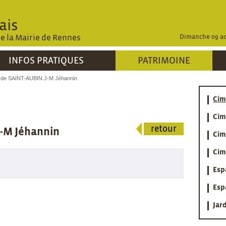
ais
de la Mairie de Rennes
Dimanche 09 ao
INFOS PRATIQUES
PATRIMOINE
s de SAINT-AUBIN J-M Jéhannin
Cim
Cim
retour
J-M Jéhannin
Cim
Cim
Esp
Esp
Jar