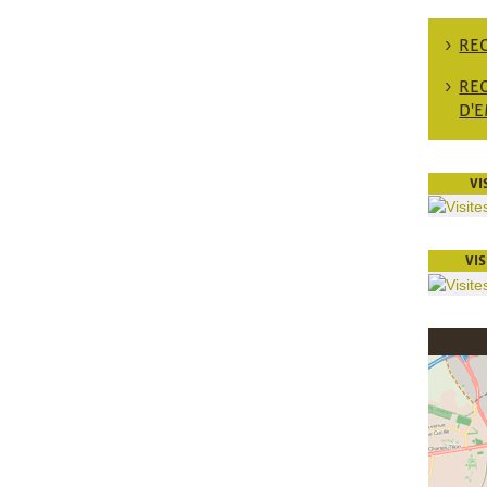
RE
RE
D'
VI
VI