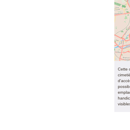
Cette 
cimeti
d'accès
possib
empla
handic
visibl