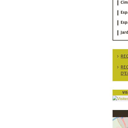
Cim
Esp
Esp
Jar
RE
RE
D'
VI