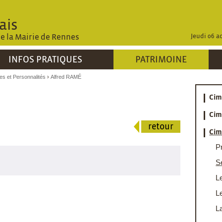
ais
de la Mairie de Rennes
Jeudi 06 a
INFOS PRATIQUES
PATRIMOINE
es et Personnalités
Alfred RAMÉ
Cim
Cim
retour
Cim
Pr
S
L
L
L